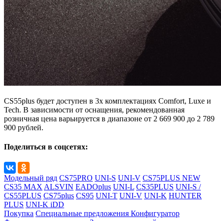
CS55plus будет доступен в 3х комплектациях Comfort, Luxe и
Tech. В зависимости от оснащения, рекомендованная
розничная цена варьируется в диапазоне от 2 669 900 до 2 789
900 рублей.
Поделиться в соцсетях:
Модельный ряд
CS75PRO
UNI-S
UNI-V
CS75PLUS NEW
CS35 MAX
ALSVIN
EADOplus
UNI-L
CS35PLUS
UNI-S /
CS55PLUS
CS75plus
CS95
UNI-T
UNI-V
UNI-K
HUNTER
PLUS
UNI-K iDD
Покупка
Специальные предложения
Конфигуратор