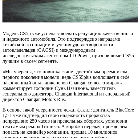
Модель CS55 уже успела завоевать репутацию качественного
и надежного автомобиля. Это подтверждено наградами
китайской ассоциации изучения удовлетворённости
автовладельцев (CACSI) и международным
исследовательским агентством J.D.Power, признавшими CS55
лучшим в своем сегменте.
«Мы уверены, что новинка станет достойным преемником
первого поколения модели, ведь CS55plus воплощает в себе
накопленный опыт инженеров Changan со всего мира» -
комментирует господин Сунь Цзэцзюнь, заместитель
генерального директора Changan International и генеральный
директор Changan Motors Rus.
В основе такой уверенности лежат факты: двигатель BlueCore
1,5T уже подтвердил свою надежность проработав
непрерывно 259 часов на предельных оборотах, установив
тем самым рекорд Гиннеса. А коробка передач, прежде чем
попасть на конвейер компании, прошла 10 миллионов
километров суммарного испытательного пробега.