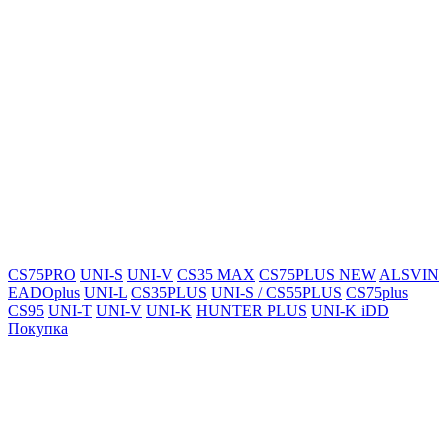
CS75PRO
UNI-S
UNI-V
CS35 MAX
CS75PLUS NEW
ALSVIN
EADOplus
UNI-L
CS35PLUS
UNI-S / CS55PLUS
CS75plus
CS95
UNI-T
UNI-V
UNI-K
HUNTER PLUS
UNI-K iDD
Покупка