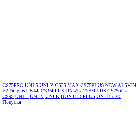
CS75PRO
UNI-S
UNI-V
CS35 MAX
CS75PLUS NEW
ALSVIN
EADOplus
UNI-L
CS35PLUS
UNI-S / CS55PLUS
CS75plus
CS95
UNI-T
UNI-V
UNI-K
HUNTER PLUS
UNI-K iDD
Покупка