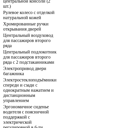
центральной консоли (2
шт.)
Рулевое колесо с отделкой
натуральной кожей
Хромированные ручки
открывания дверей
Центральный воздуховод
для пассажиров второго
ряда
Центральный подлокотник
для пассажиров второго
ряда с 2 подстаканниками
Электропривод двери
багажника
Электростеклоподъёмники
спереди и сзади с
однократным нажатием и
дистанционным
управлением
Эргономичное сиденье
водителя с поясничной
поддержкой с
электрической
регулировкой в 6-ти