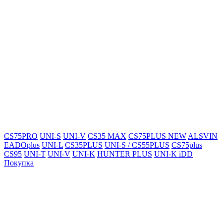
CS75PRO
UNI-S
UNI-V
CS35 MAX
CS75PLUS NEW
ALSVIN
EADOplus
UNI-L
CS35PLUS
UNI-S / CS55PLUS
CS75plus
CS95
UNI-T
UNI-V
UNI-K
HUNTER PLUS
UNI-K iDD
Покупка