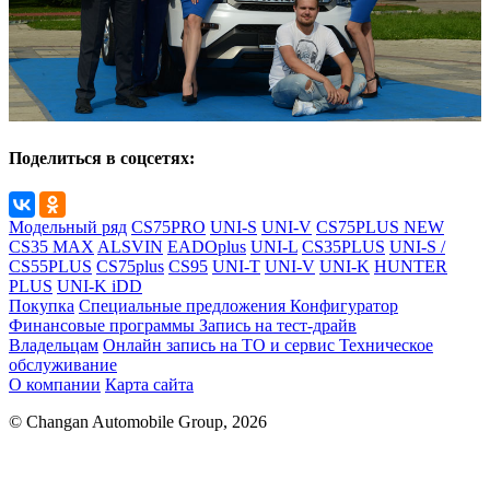
Поделиться в соцсетях:
Модельный ряд
CS75PRO
UNI-S
UNI-V
CS75PLUS NEW
CS35 MAX
ALSVIN
EADOplus
UNI-L
CS35PLUS
UNI-S /
CS55PLUS
CS75plus
CS95
UNI-T
UNI-V
UNI-K
HUNTER
PLUS
UNI-K iDD
Покупка
Специальные предложения
Конфигуратор
Финансовые программы
Запись на тест-драйв
Владельцам
Онлайн запись на ТО и сервис
Техническое
обслуживание
О компании
Карта сайта
© Changan Automobile Group, 2026