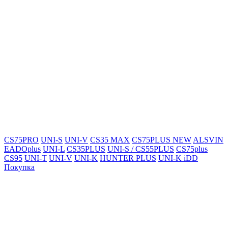
CS75PRO
UNI-S
UNI-V
CS35 MAX
CS75PLUS NEW
ALSVIN
EADOplus
UNI-L
CS35PLUS
UNI-S / CS55PLUS
CS75plus
CS95
UNI-T
UNI-V
UNI-K
HUNTER PLUS
UNI-K iDD
Покупка