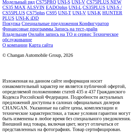
Модельный ряд
CS75PRO
UNI-S
UNI-V
CS75PLUS NEW
CS35 MAX
ALSVIN
EADOplus
UNI-L
CS35PLUS
UNI-S /
CS55PLUS
CS75plus
CS95
UNI-T
UNI-V
UNI-K
HUNTER
PLUS
UNI-K iDD
Покупка
Специальные предложения
Конфигуратор
Финансовые программы
Запись на тест-драйв
Владельцам
Онлайн запись на ТО и сервис
Техническое
обслуживание
О компании
Карта сайта
© Changan Automobile Group, 2026
Изложенная на данном сайте информация носит
ознакомительный характер не является публичной офертой,
определяемой положениями статей 435 и 437 Гражданского
Кодекса Российской Федерации. Подробности актуальных
предложений доступны в салонах официальных дилеров
CHANGAN. Указанные на сайте цены, комплектации и
технические характеристики, а также условия гарантии могут
быть изменены в любое время без специального уведомления.
Внешний вид товара, включая цвет, могут отличаться от
представленных на фотографиях. Товар сертифицирован.