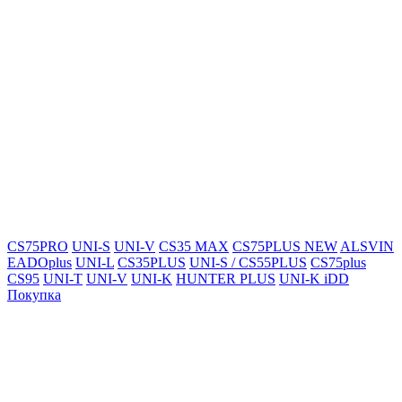
CS75PRO
UNI-S
UNI-V
CS35 MAX
CS75PLUS NEW
ALSVIN
EADOplus
UNI-L
CS35PLUS
UNI-S / CS55PLUS
CS75plus
CS95
UNI-T
UNI-V
UNI-K
HUNTER PLUS
UNI-K iDD
Покупка