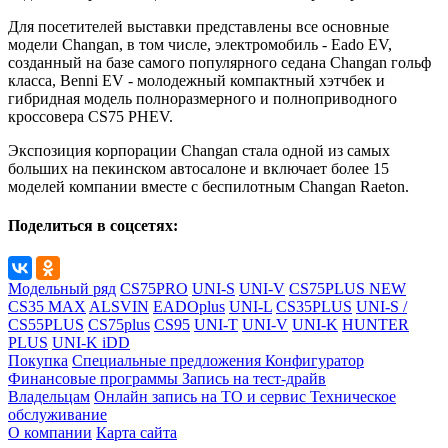
Для посетителей выставки представлены все основные
модели Changan, в том числе, электромобиль - Eado EV,
созданный на базе самого популярного седана Changan гольф
класса, Benni EV - молодежный компактный хэтчбек и
гибридная модель полноразмерного и полноприводного
кроссовера CS75 PHEV.
Экспозиция корпорации Changan стала одной из самых
больших на пекинском автосалоне и включает более 15
моделей компании вместе с беспилотным Changan Raeton.
Поделиться в соцсетях:
Модельный ряд
CS75PRO
UNI-S
UNI-V
CS75PLUS NEW
CS35 MAX
ALSVIN
EADOplus
UNI-L
CS35PLUS
UNI-S /
CS55PLUS
CS75plus
CS95
UNI-T
UNI-V
UNI-K
HUNTER
PLUS
UNI-K iDD
Покупка
Специальные предложения
Конфигуратор
Финансовые программы
Запись на тест-драйв
Владельцам
Онлайн запись на ТО и сервис
Техническое
обслуживание
О компании
Карта сайта