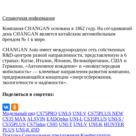
Справочная информация
Компания CHANGAN основана в 1862 году. На сегодняшний
день CHANGAN является китайским автомобильным
брендом № 1 в мире.
CHANGAN Auto имеет международную сеть собственных
R&D-центров разной направленности, представленную в 6
странах: Китае, Италии, Японии, Великобритании, США и
Германии. «Автономное вождение» и «низкоуглеродная
мобильность» — ключевые направления развития компании,
придерживающейся концепции «энергосбережения,
экологичности и надежности».
Поделиться в соцсетях:
Модельный ряд
CS75PRO
UNI-S
UNI-V
CS75PLUS NEW
CS35 MAX
ALSVIN
EADOplus
UNI-L
CS35PLUS
UNI-S /
CS55PLUS
CS75plus
CS95
UNI-T
UNI-V
UNI-K
HUNTER
PLUS
UNI-K iDD
Покупка
Специальные предложения
Конфигуратор