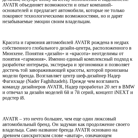
AVATR объединяет возможности и опыт компаний-
основателей и предлагает автомобили, которые не только
покоряют технологическими возможностями, но и дарят
незабываемые эмоции своим владельцам.
Красота и гармония автомобилей AVATR рождена в недрах
собственного глобального дизайн-центра, расположенного в
Мюнхене. Понятия «дизайн» и «красота» неотделимы от
понятия «гармония». Именно единый комплексный подход к
разработке интерьера, экстерьера и эргономики и позволяет
достичь той завораживающей красоты, которой пронизаны
модели бренда. Возглавляет центр шеф-дизайнер Надер
Фагихзаде (Nader Faghihzadeh). Прежде чем возглавить
команду дизайнеров AVATR, Надер проработал 20 лет в BMW
и отвечал за дизайн моделей 6й и 7й серий, концепт iNEXT и
родстер i8.
AVATR – это нечто большее, чем еще один люксовый
автомобильный бренд. Он задуман как продолжение своего
владельца. Само название бренда AVATR основано на
древнем санскритском слове «аватар», означающем