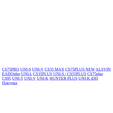
CS75PRO
UNI-S
UNI-V
CS35 MAX
CS75PLUS NEW
ALSVIN
EADOplus
UNI-L
CS35PLUS
UNI-S / CS55PLUS
CS75plus
CS95
UNI-T
UNI-V
UNI-K
HUNTER PLUS
UNI-K iDD
Покупка