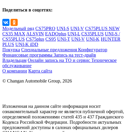
Поделиться в соцсетях:
Модельный ряд
CS75PRO
UNI-S
UNI-V
CS75PLUS NEW
CS35 MAX
ALSVIN
EADOplus
UNI-L
CS35PLUS
UNI-S /
CS55PLUS
CS75plus
CS95
UNI-T
UNI-V
UNI-K
HUNTER
PLUS
UNI-K iDD
Покупка
Специальные предложения
Конфигуратор
Финансовые программы
Запись на тест-драйв
Владельцам
Онлайн запись на ТО и сервис
Техническое
обслуживание
О компании
Карта сайта
© Changan Automobile Group, 2026
Изложенная на данном сайте информация носит
ознакомительный характер не является публичной офертой,
определяемой положениями статей 435 и 437 Гражданского
Кодекса Российской Федерации. Подробности актуальных
предложений доступны в салонах официальных дилеров