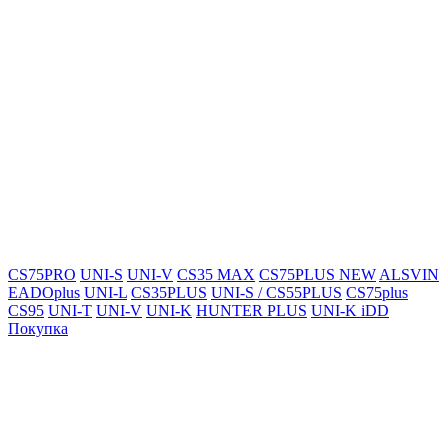
CS75PRO
UNI-S
UNI-V
CS35 MAX
CS75PLUS NEW
ALSVIN
EADOplus
UNI-L
CS35PLUS
UNI-S / CS55PLUS
CS75plus
CS95
UNI-T
UNI-V
UNI-K
HUNTER PLUS
UNI-K iDD
Покупка