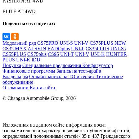
FASHION AT 4WD
ELITE AT 4WD
Поделиться в соцсетях:
Модельный ряд
CS75PRO
UNI-S
UNI-V
CS75PLUS NEW
CS35 MAX
ALSVIN
EADOplus
UNI-L
CS35PLUS
UNI-S /
CS55PLUS
CS75plus
CS95
UNI-T
UNI-V
UNI-K
HUNTER
PLUS
UNI-K iDD
Покупка
Специальные предложения
Конфигуратор
Финансовые программы
Запись на тест-драйв
Владельцам
Онлайн запись на ТО и сервис
Техническое
обслуживание
О компании
Карта сайта
© Changan Automobile Group, 2026
Изложенная на данном сайте информация носит
ознакомительный характер не является публичной офертой,
определяемой положениями статей 435 и 437 Гражданского