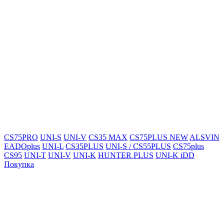
CS75PRO
UNI-S
UNI-V
CS35 MAX
CS75PLUS NEW
ALSVIN
EADOplus
UNI-L
CS35PLUS
UNI-S / CS55PLUS
CS75plus
CS95
UNI-T
UNI-V
UNI-K
HUNTER PLUS
UNI-K iDD
Покупка