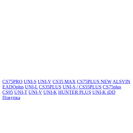
CS75PRO
UNI-S
UNI-V
CS35 MAX
CS75PLUS NEW
ALSVIN
EADOplus
UNI-L
CS35PLUS
UNI-S / CS55PLUS
CS75plus
CS95
UNI-T
UNI-V
UNI-K
HUNTER PLUS
UNI-K iDD
Покупка