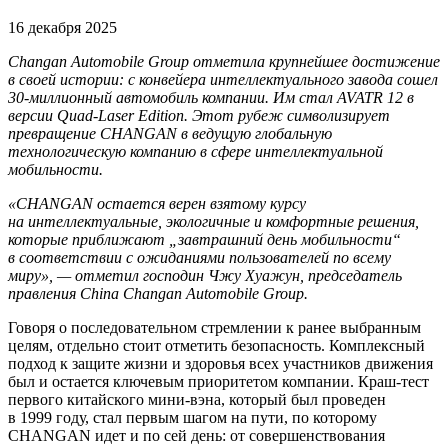
16 декабря 2025
Changan Automobile Group отметила крупнейшее достижение
в своей истории: с конвейера интеллектуального завода сошел
30-миллионный автомобиль компании. Им стал AVATR 12 в
версии Quad-Laser Edition. Этот рубеж символизирует
превращение CHANGAN в ведущую глобальную
технологическую компанию в сфере интеллектуальной
мобильности.
«CHANGAN остается верен взятому курсу
на интеллектуальные, экологичные и комфортные решения,
которые приближают „завтрашний день мобильности“
в соответствии с ожиданиями пользователей по всему
миру», — отметил господин Чжу Хуажун, председатель
правления China Changan Automobile Group.
Говоря о последовательном стремлении к ранее выбранным
целям, отдельно стоит отметить безопасность. Комплексный
подход к защите жизни и здоровья всех участников движения
был и остается ключевым приоритетом компании. Краш-тест
первого китайского мини-вэна, который был проведен
в 1999 году, стал первым шагом на пути, по которому
CHANGAN идет и по сей день: от совершенствования