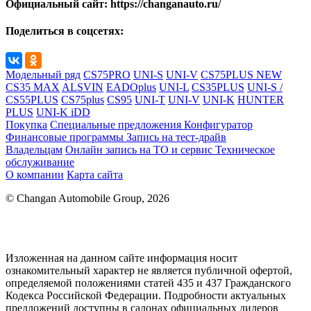
Официальный сайт: https://changanauto.ru/
Поделиться в соцсетях:
Модельный ряд
CS75PRO
UNI-S
UNI-V
CS75PLUS NEW
CS35 MAX
ALSVIN
EADOplus
UNI-L
CS35PLUS
UNI-S /
CS55PLUS
CS75plus
CS95
UNI-T
UNI-V
UNI-K
HUNTER
PLUS
UNI-K iDD
Покупка
Специальные предложения
Конфигуратор
Финансовые программы
Запись на тест-драйв
Владельцам
Онлайн запись на ТО и сервис
Техническое
обслуживание
О компании
Карта сайта
© Changan Automobile Group, 2026
Изложенная на данном сайте информация носит
ознакомительный характер не является публичной офертой,
определяемой положениями статей 435 и 437 Гражданского
Кодекса Российской Федерации. Подробности актуальных
предложений доступны в салонах официальных дилеров