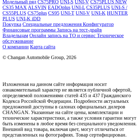
Модельный ряд
CS75PRO
UNI-S
UNI-V
CS75PLUS NEW
CS35 MAX
ALSVIN
EADOplus
UNI-L
CS35PLUS
UNI-S /
CS55PLUS
CS75plus
CS95
UNI-T
UNI-V
UNI-K
HUNTER
PLUS
UNI-K iDD
Покупка
Специальные предложения
Конфигуратор
Финансовые программы
Запись на тест-драйв
Владельцам
Онлайн запись на ТО и сервис
Техническое
обслуживание
О компании
Карта сайта
© Changan Automobile Group, 2026
Изложенная на данном сайте информация носит
ознакомительный характер не является публичной офертой,
определяемой положениями статей 435 и 437 Гражданского
Кодекса Российской Федерации. Подробности актуальных
предложений доступны в салонах официальных дилеров
CHANGAN. Указанные на сайте цены, комплектации и
технические характеристики, а также условия гарантии могут
быть изменены в любое время без специального уведомления.
Внешний вид товара, включая цвет, могут отличаться от
представленных на фотографиях. Товар сертифицирован.