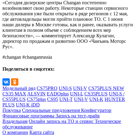
«Сегодня дилерские центры Changan постепенно
возобновляют свою работу. Некоторые станции сервисного
обслуживания уже были открыты в ряде регионов с 12 мая,
где автовладельцы могли пройти плановое ТО. С 1 июня
наши дилеры в Москве готовы, как и ранее, оказывать услуги
клиентам в полном объеме с соблюдением всех мер
безопасности», — комментирует Александр Кулагин,
директор по продажам и развитию ООО «Чанъань Моторс
Рус».
#changan #changanrussia
Поделиться в соцсетях:
Модельный ряд
CS75PRO
UNI-S
UNI-V
CS75PLUS NEW
CS35 MAX
ALSVIN
EADOplus
UNI-L
CS35PLUS
UNI-S /
CS55PLUS
CS75plus
CS95
UNI-T
UNI-V
UNI-K
HUNTER
PLUS
UNI-K iDD
Покупка
Специальные предложения
Конфигуратор
Финансовые программы
Запись на тест-драйв
Владельцам
Онлайн запись на ТО и сервис
Техническое
обслуживание
О компании
Карта сайта