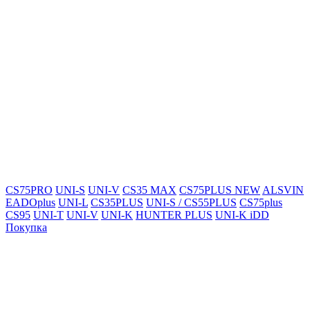
CS75PRO
UNI-S
UNI-V
CS35 MAX
CS75PLUS NEW
ALSVIN
EADOplus
UNI-L
CS35PLUS
UNI-S / CS55PLUS
CS75plus
CS95
UNI-T
UNI-V
UNI-K
HUNTER PLUS
UNI-K iDD
Покупка