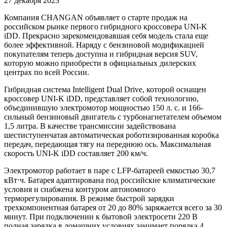
27 декабря 2023
Компания CHANGAN объявляет о старте продаж на
российском рынке первого гибридного кроссовера UNI-K
iDD. Прекрасно зарекомендовавшая себя модель стала еще
более эффективной. Наряду с бензиновой модификацией
покупателям теперь доступна и гибридная версия SUV,
которую можно приобрести в официальных дилерских
центрах по всей России.
Гибридная система Intelligent Dual Drive, которой оснащен
кроссовер UNI-K iDD, представляет собой технологию,
объединившую электромотор мощностью 150 л. с. и 166-
сильный бензиновый двигатель с турбонагнетателем объемом
1,5 литра. В качестве трансмиссии задействована
шестиступенчатая автоматическая роботизированная коробка
передач, передающая тягу на переднюю ось. Максимальная
скорость UNI-K iDD составляет 200 км/ч.
Электромотор работает в паре с LFP-батареей емкостью 30,7
кВт⋅ч. Батарея адаптирована под российские климатические
условия и снабжена контуром автономного
терморегулирования. В режиме быстрой зарядки
трехкомпонентная батарея от 20 до 80% заряжается всего за 30
минут. При подключении к бытовой электросети 220 В
полная зарядка в домашних условиях занимает порядка 4