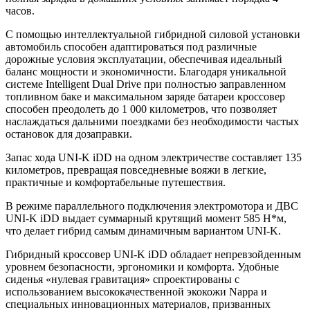
часов.
С помощью интеллектуальной гибридной силовой установки
автомобиль способен адаптироваться под различные
дорожные условия эксплуатации, обеспечивая идеальный
баланс мощности и экономичности. Благодаря уникальной
системе Intelligent Dual Drive при полностью заправленном
топливном баке и максимальном заряде батареи кроссовер
способен преодолеть до 1 000 километров, что позволяет
наслаждаться дальними поездками без необходимости частых
остановок для дозаправки.
Запас хода UNI-K iDD на одном электричестве составляет 135
километров, превращая повседневные вояжи в легкие,
практичные и комфортабельные путешествия.
В режиме параллельного подключения электромотора и ДВС
UNI-K iDD выдает суммарный крутящий момент 585 Н*м,
что делает гибрид самым динамичным вариантом UNI-K.
Гибридный кроссовер UNI-K iDD обладает непревзойденным
уровнем безопасности, эргономики и комфорта. Удобные
сиденья «нулевая гравитация» спроектированы с
использованием высококачественной экокожи Nappa и
специальных инновационных материалов, призванных