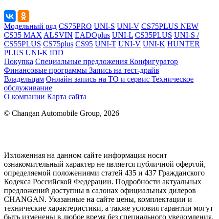
Модельный ряд
CS75PRO
UNI-S
UNI-V
CS75PLUS NEW
CS35 MAX
ALSVIN
EADOplus
UNI-L
CS35PLUS
UNI-S /
CS55PLUS
CS75plus
CS95
UNI-T
UNI-V
UNI-K
HUNTER
PLUS
UNI-K iDD
Покупка
Специальные предложения
Конфигуратор
Финансовые программы
Запись на тест-драйв
Владельцам
Онлайн запись на ТО и сервис
Техническое
обслуживание
О компании
Карта сайта
© Changan Automobile Group, 2026
Изложенная на данном сайте информация носит
ознакомительный характер не является публичной офертой,
определяемой положениями статей 435 и 437 Гражданского
Кодекса Российской Федерации. Подробности актуальных
предложений доступны в салонах официальных дилеров
CHANGAN. Указанные на сайте цены, комплектации и
технические характеристики, а также условия гарантии могут
быть изменены в любое время без специального уведомления.