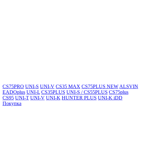
CS75PRO
UNI-S
UNI-V
CS35 MAX
CS75PLUS NEW
ALSVIN
EADOplus
UNI-L
CS35PLUS
UNI-S / CS55PLUS
CS75plus
CS95
UNI-T
UNI-V
UNI-K
HUNTER PLUS
UNI-K iDD
Покупка