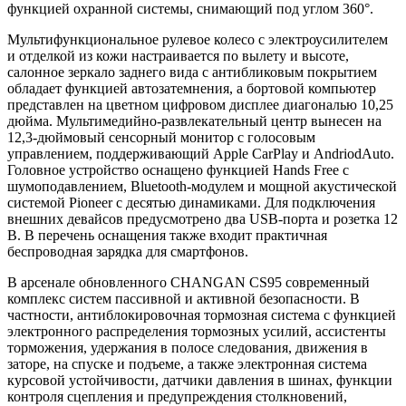
функцией охранной системы, снимающий под углом 360°.
Мультифункциональное рулевое колесо с электроусилителем
и отделкой из кожи настраивается по вылету и высоте,
салонное зеркало заднего вида с антибликовым покрытием
обладает функцией автозатемнения, а бортовой компьютер
представлен на цветном цифровом дисплее диагональю 10,25
дюйма. Мультимедийно-развлекательный центр вынесен на
12,3-дюймовый сенсорный монитор с голосовым
управлением, поддерживающий Apple CarPlay и AndriodAuto.
Головное устройство оснащено функцией Hands Free с
шумоподавлением, Bluetooth-модулем и мощной акустической
системой Pioneer с десятью динамиками. Для подключения
внешних девайсов предусмотрено два USB-порта и розетка 12
В. В перечень оснащения также входит практичная
беспроводная зарядка для смартфонов.
В арсенале обновленного CHANGAN CS95 современный
комплекс систем пассивной и активной безопасности. В
частности, антиблокировочная тормозная система с функцией
электронного распределения тормозных усилий, ассистенты
торможения, удержания в полосе следования, движения в
заторе, на спуске и подъеме, а также электронная система
курсовой устойчивости, датчики давления в шинах, функции
контроля сцепления и предупреждения столкновений,