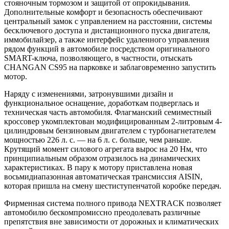
стояночным тормозом и защитой от опрокидывания.
Дополнительные комфорт и безопасность обеспечивают
центральный замок с управлением на расстоянии, системы
бесключевого доступа и дистанционного пуска двигателя,
иммобилайзер, а также интерфейс удаленного управления
рядом функций в автомобиле посредством оригинального
SMART-ключа, позволяющего, в частности, отыскать
CHANGAN CS95 на парковке и заблаговременно запустить
мотор.
Наряду с изменениями, затронувшими дизайн и
функциональное оснащение, доработкам подверглась и
техническая часть автомобиля. Флагманский семиместный
кроссовер укомплектован модифицированным 2-литровым 4-
цилиндровым бензиновым двигателем с турбонагнетателем
мощностью 226 л. с. — на 6 л. с. больше, чем раньше.
Крутящий момент силового агрегата вырос на 20 Нм, что
принципиальным образом отразилось на динамических
характеристиках. В пару к мотору приставлена новая
восьмидиапазонная автоматическая трансмиссия AISIN,
которая пришла на смену шестиступенчатой коробке передач.
Фирменная система полного привода NEXTRACK позволяет
автомобилю бескомпромиссно преодолевать различные
препятствия вне зависимости от дорожных и климатических