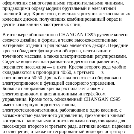
оформления с многогранными горизонтальными линиями,
придающими образу модели брутальный и элегантный
внешний вид. Кроме того, изменился рисунок легкосплавных
колесных дисков, получивших комбинированный окрас и
десять изысканных заостренных спиц.
В интерьере обновленного CHANGAN CS95 рулевое колесо
свежего дизайна и формы, а также высококачественные
материалы отделки и ряд новых элементов декора. Передние
кресла обладают функциями обогрева, вентиляции и
точечного массажа, а также электрическими регулировками.
Сиденье водителя настраивается в десяти направлениях,
переднего пассажира — в пяти. Кресла второго ряда удобно
складываются в пропорции 40:60, а третьего — в
соотношении 50:50. Дверь багажного отсека оборудована
электроприводом и функцией сенсорного управления.
Большая панорамная крыша располагает люком с
электроприводом и дистанционным интерфейсом
управления. Кроме того, обновленный CHANGAN CS95
имеет контурную подсветку салона,
электростеклоподъемники, работающие в одно касание, с
возможностью удаленного управления, трехзонный климат-
контроль с напольными и потолочными воздуховодами для
пассажиров второго и третьего ряда, датчики дождя, парковки
и освещения, а также интегрированный видеорегистратор с