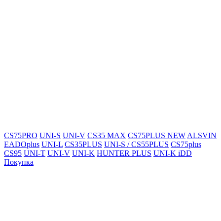
CS75PRO
UNI-S
UNI-V
CS35 MAX
CS75PLUS NEW
ALSVIN
EADOplus
UNI-L
CS35PLUS
UNI-S / CS55PLUS
CS75plus
CS95
UNI-T
UNI-V
UNI-K
HUNTER PLUS
UNI-K iDD
Покупка