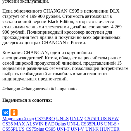
условий эксплуатации.
Цена обновленного CHANGAN CS95 в исполнении DLX
стартует от 4 199 900 рублей. Стоимость автомобиля в
эксклюзивной версии Black Edition, которая отличается
стильными черными элементами дизайна, составляет 4 269
900 рублей. Полноприводный кроссовер доступен для
прохождения тест-драйва и покупки во всех официальных
дилерских центрах CHANGAN в России.
Компания CHANGAN, один из крупнейших
автопроизводителей Китая, обладает на российском рынке
самой широкой продуктовой линейкой, представленной 15
моделями в различных сегментах, позволяющей потребителям
выбрать необходимый автомобиль в зависимости от
индивидуальных предпочтений.
#changan #changanrussia #changanauto
Поделиться в соцсетях:
Модельный ряд
CS75PRO
UNI-S
UNI-V
CS75PLUS NEW
CS35 MAX
ALSVIN
EADOplus
UNI-L
CS35PLUS
UNI-S /
CS55PLUS
CS75plus
CS95
UNI-T
UNI-V
UNI-K
HUNTER