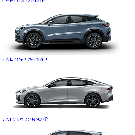
CS95
От 4 329 900
₽
UNI-T
От 2 769 900
₽
UNI-V
От 2 509 900
₽