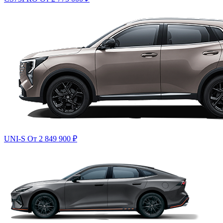
UNI-S
От 2 849 900
₽