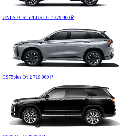
UNI-S / CS55PLUS
От 2 379 900
₽
CS75plus
От 2 719 900
₽