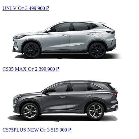
UNI-V
От 3 499 900
₽
CS35 MAX
От 2 399 900
₽
CS75PLUS NEW
От 3 519 900
₽