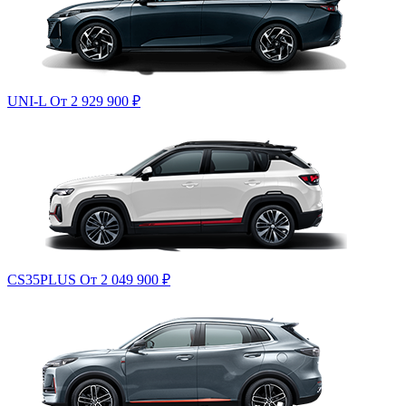
UNI-L
От 2 929 900
₽
CS35PLUS
От 2 049 900
₽