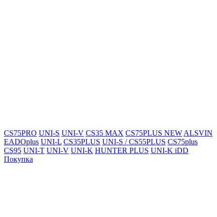
CS75PRO
UNI-S
UNI-V
CS35 MAX
CS75PLUS NEW
ALSVIN
EADOplus
UNI-L
CS35PLUS
UNI-S / CS55PLUS
CS75plus
CS95
UNI-T
UNI-V
UNI-K
HUNTER PLUS
UNI-K iDD
Покупка