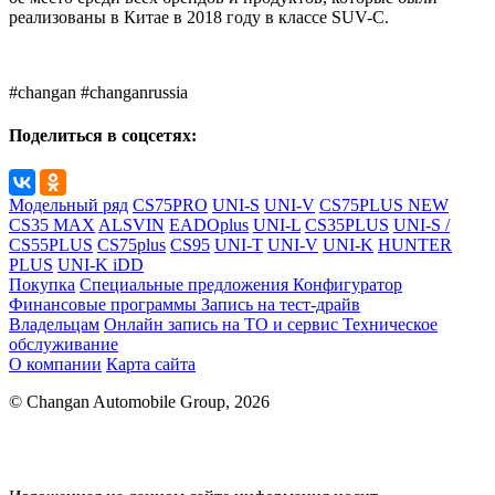
реализованы в Китае в 2018 году в классе SUV-C.
#changan #changanrussia
Поделиться в соцсетях:
Модельный ряд
CS75PRO
UNI-S
UNI-V
CS75PLUS NEW
CS35 MAX
ALSVIN
EADOplus
UNI-L
CS35PLUS
UNI-S /
CS55PLUS
CS75plus
CS95
UNI-T
UNI-V
UNI-K
HUNTER
PLUS
UNI-K iDD
Покупка
Специальные предложения
Конфигуратор
Финансовые программы
Запись на тест-драйв
Владельцам
Онлайн запись на ТО и сервис
Техническое
обслуживание
О компании
Карта сайта
© Changan Automobile Group, 2026